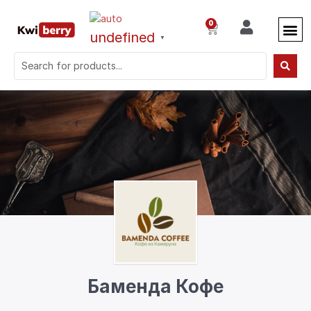
0
undefined
▼
Баменда Кофе