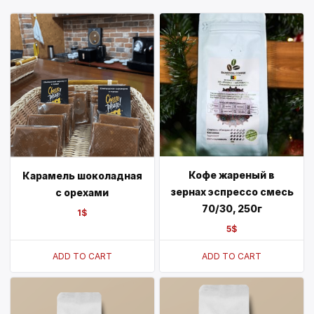
Кофе жареный в
Карамель шоколадная
зернах эспрессо смесь
с орехами
70/30, 250г
1
$
5
$
ADD TO CART
ADD TO CART