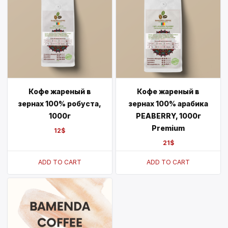
Кофе жареный в
Кофе жареный в
зернах 100% робуста,
зернах 100% арабика
1000г
PEABERRY, 1000г
Premium
12
$
21
$
ADD TO CART
ADD TO CART