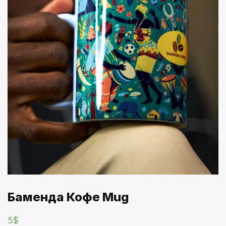
Баменда Кофе Mug
5
$