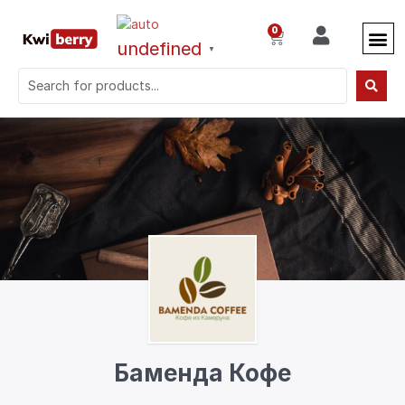
0
undefined
▼
Баменда Кофе