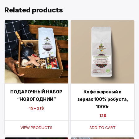
Related products
ПОДАРОЧНЫЙ НАБОР
Кофе жареный в
“НОВОГОДНИЙ”
зернах 100% робуста,
1000г
1
$
–
21
$
12
$
VIEW PRODUCTS
ADD TO CART